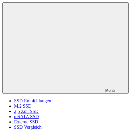
Zum
ssd-
SSD
Inhalt
ratgeber.de
Kaufberatung:
springen
Vergleich,
Test,
Empfehlung,
Kauftipp
Menü
SSD Empfehlungen
M.2 SSD
2,5 Zoll SSD
mSATA SSD
Externe SSD
SSD Vergleich