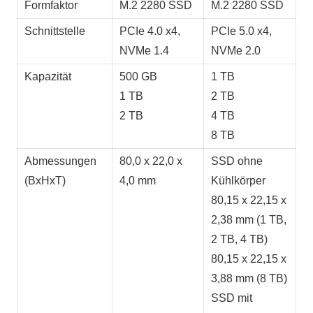
Formfaktor
M.2 2280 SSD
M.2 2280 SSD
Schnittstelle
PCIe 4.0 x4,
PCIe 5.0 x4,
NVMe 1.4
NVMe 2.0
Kapazität
500 GB
1 TB
1 TB
2 TB
2 TB
4 TB
8 TB
Abmessungen
80,0 x 22,0 x
SSD ohne
(BxHxT)
4,0 mm
Kühlkörper
80,15 x 22,15 x
2,38 mm (1 TB,
2 TB, 4 TB)
80,15 x 22,15 x
3,88 mm (8 TB)
SSD mit