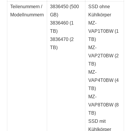
Teilenummern /
3836450 (500
SSD ohne
Modellnummern
GB)
Kühlkörper
3836460 (1
MZ-
TB)
VAP1T0BW (1
3836470 (2
TB)
TB)
MZ-
VAP2T0BW (2
TB)
MZ-
VAP4T0BW (4
TB)
MZ-
VAP8T0BW (8
TB)
SSD mit
Kühlkörper