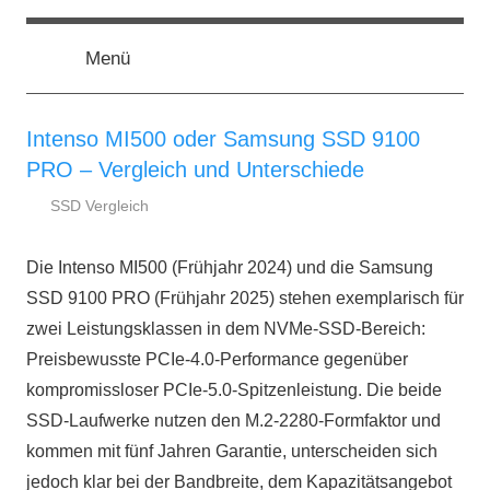
Zum
ssd-
SSD
Inhalt
Kaufberatung:
Menü
springen
Vergleich,
ratgeber.de
Test,
Empfehlung,
Intenso MI500 oder Samsung SSD 9100
Kauftipp
PRO – Vergleich und Unterschiede
SSD Vergleich
22.
ssd-
Februar
ratgeber.de
Die Intenso MI500 (Frühjahr 2024) und die Samsung
2026
SSD 9100 PRO (Frühjahr 2025) stehen exemplarisch für
zwei Leistungsklassen in dem NVMe-SSD-Bereich:
Preisbewusste PCIe-4.0-Performance gegenüber
kompromissloser PCIe-5.0-Spitzenleistung. Die beide
SSD-Laufwerke nutzen den M.2-2280-Formfaktor und
kommen mit fünf Jahren Garantie, unterscheiden sich
jedoch klar bei der Bandbreite, dem Kapazitätsangebot