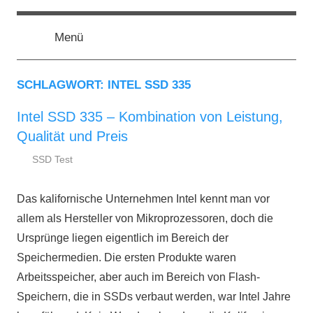
Zum
ssd-
SSD
Inhalt
Kaufberatung:
Menü
springen
Vergleich,
ratgeber.de
Test,
Empfehlung,
SCHLAGWORT:
INTEL SSD 335
Kauftipp
Intel SSD 335 – Kombination von Leistung,
Qualität und Preis
SSD Test
26.
ssd-
September
ratgeber.de
Das kalifornische Unternehmen Intel kennt man vor
2013
allem als Hersteller von Mikroprozessoren, doch die
Ursprünge liegen eigentlich im Bereich der
Speichermedien. Die ersten Produkte waren
Arbeitsspeicher, aber auch im Bereich von Flash-
Speichern, die in SSDs verbaut werden, war Intel Jahre