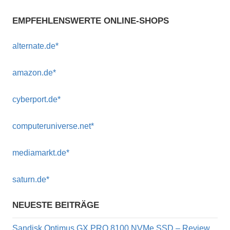
EMPFEHLENSWERTE ONLINE-SHOPS
alternate.de*
amazon.de*
cyberport.de*
computeruniverse.net*
mediamarkt.de*
saturn.de*
NEUESTE BEITRÄGE
Sandisk Optimus GX PRO 8100 NVMe SSD – Review