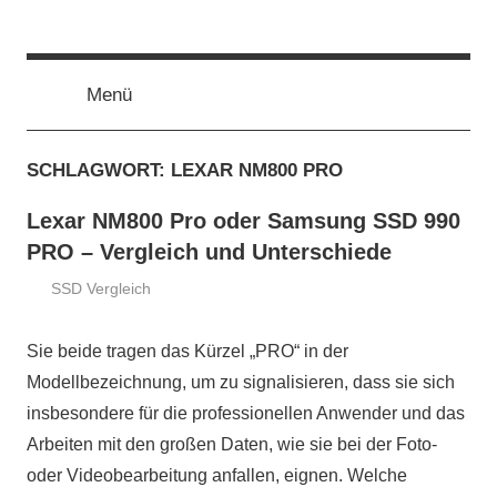
Zum
ssd-
SSD
Inhalt
Kaufberatung:
springen
Vergleich,
Menü
ratgeber.de
Test,
Empfehlung,
SCHLAGWORT:
LEXAR NM800 PRO
Kauftipp
Lexar NM800 Pro oder Samsung SSD 990
PRO – Vergleich und Unterschiede
SSD Vergleich
19.
ssd-
August
ratgeber.de
Sie beide tragen das Kürzel „PRO“ in der
2024
Modellbezeichnung, um zu signalisieren, dass sie sich
insbesondere für die professionellen Anwender und das
Arbeiten mit den großen Daten, wie sie bei der Foto-
oder Videobearbeitung anfallen, eignen. Welche