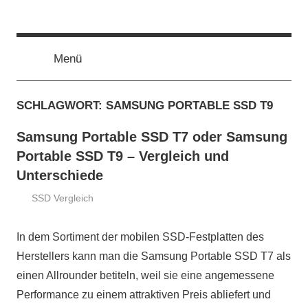
Zum
ssd-
SSD
Inhalt
Kaufberatung:
springen
Vergleich,
Menü
ratgeber.de
Test,
Empfehlung,
SCHLAGWORT:
SAMSUNG PORTABLE SSD T9
Kauftipp
Samsung Portable SSD T7 oder Samsung
Portable SSD T9 – Vergleich und
Unterschiede
SSD Vergleich
14.
ssd-
August
ratgeber.de
In dem Sortiment der mobilen SSD-Festplatten des
2024
Herstellers kann man die Samsung Portable SSD T7 als
einen Allrounder betiteln, weil sie eine angemessene
Performance zu einem attraktiven Preis abliefert und