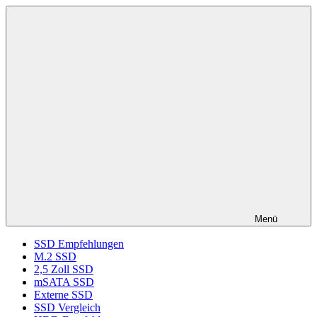
Zum
ssd-
SSD
Inhalt
ratgeber.de
Kaufberatung:
springen
Vergleich,
Test,
Empfehlung,
Kauftipp
Menü
SSD Empfehlungen
M.2 SSD
2,5 Zoll SSD
mSATA SSD
Externe SSD
SSD Vergleich