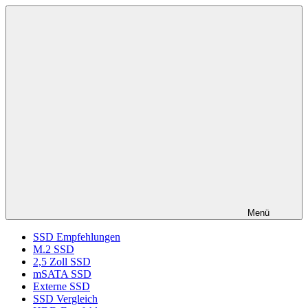
Zum
ssd-
SSD
Inhalt
ratgeber.de
Kaufberatung:
springen
Vergleich,
Test,
Empfehlung,
Kauftipp
Menü
SSD Empfehlungen
M.2 SSD
2,5 Zoll SSD
mSATA SSD
Externe SSD
SSD Vergleich