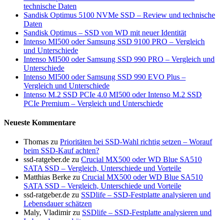
technische Daten
Sandisk Optimus 5100 NVMe SSD – Review und technische
Daten
Sandisk Optimus – SSD von WD mit neuer Identität
Intenso MI500 oder Samsung SSD 9100 PRO – Vergleich
und Unterschiede
Intenso MI500 oder Samsung SSD 990 PRO – Vergleich und
Unterschiede
Intenso MI500 oder Samsung SSD 990 EVO Plus –
Vergleich und Unterschiede
Intenso M.2 SSD PCIe 4.0 MI500 oder Intenso M.2 SSD
PCIe Premium – Vergleich und Unterschiede
Neueste Kommentare
Thomas
zu
Prioritäten bei SSD-Wahl richtig setzen – Worauf
beim SSD-Kauf achten?
ssd-ratgeber.de
zu
Crucial MX500 oder WD Blue SA510
SATA SSD – Vergleich, Unterschiede und Vorteile
Matthias Berke
zu
Crucial MX500 oder WD Blue SA510
SATA SSD – Vergleich, Unterschiede und Vorteile
ssd-ratgeber.de
zu
SSDlife – SSD-Festplatte analysieren und
Lebensdauer schätzen
Maly, Vladimir
zu
SSDlife – SSD-Festplatte analysieren und