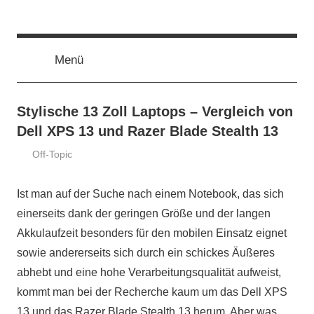
Zum
ssd-
SSD
Inhalt
Kaufberatung:
springen
Vergleich,
Menü
ratgeber.de
Test,
Empfehlung,
Kauftipp
Stylische 13 Zoll Laptops – Vergleich von
Dell XPS 13 und Razer Blade Stealth 13
Off-Topic
18.
ssd-
Februar
ratgeber.de
Ist man auf der Suche nach einem Notebook, das sich
2019
einerseits dank der geringen Größe und der langen
Akkulaufzeit besonders für den mobilen Einsatz eignet
sowie andererseits sich durch ein schickes Äußeres
abhebt und eine hohe Verarbeitungsqualität aufweist,
kommt man bei der Recherche kaum um das Dell XPS
13 und das Razer Blade Stealth 13 herum. Aber was