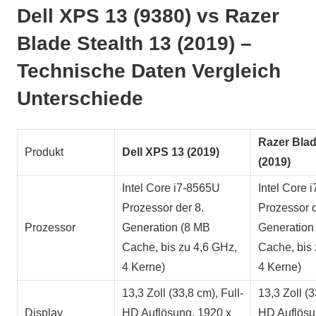
Dell XPS 13 (9380) vs Razer
Blade Stealth 13 (2019) –
Technische Daten Vergleich
Unterschiede
Razer Blad
Produkt
Dell XPS 13 (2019)
(2019)
Intel Core i7-8565U
Intel Core 
Prozessor der 8.
Prozessor d
Prozessor
Generation (8 MB
Generation
Cache, bis zu 4,6 GHz,
Cache, bis 
4 Kerne)
4 Kerne)
13,3 Zoll (33,8 cm), Full-
13,3 Zoll (3
Display
HD Auflösung, 1920 x
HD Auflösu