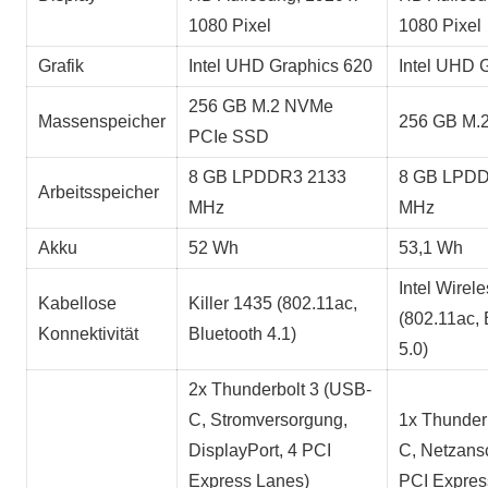
1080 Pixel
1080 Pixel
Grafik
Intel UHD Graphics 620
Intel UHD 
256 GB M.2 NVMe
Massenspeicher
256 GB M.
PCIe SSD
8 GB LPDDR3 2133
8 GB LPDD
Arbeitsspeicher
MHz
MHz
Akku
52 Wh
53,1 Wh
Intel Wirel
Kabellose
Killer 1435 (802.11ac,
(802.11ac, 
Konnektivität
Bluetooth 4.1)
5.0)
2x Thunderbolt 3 (USB-
C, Stromversorgung,
1x Thunder
DisplayPort, 4 PCI
C, Netzansc
Express Lanes)
PCI Expres