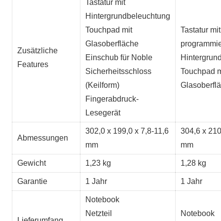
Tastatur mit
Hintergrundbeleuchtung
Touchpad mit
Tastatur mit
Glasoberfläche
programmie
Zusätzliche
Einschub für Noble
Hintergrun
Features
Sicherheitsschloss
Touchpad m
(Keilform)
Glasoberfl
Fingerabdruck-
Lesegerät
302,0 x 199,0 x 7,8-11,6
304,6 x 210
Abmessungen
mm
mm
Gewicht
1,23 kg
1,28 kg
Garantie
1 Jahr
1 Jahr
Notebook
Netzteil
Notebook
Lieferumfang