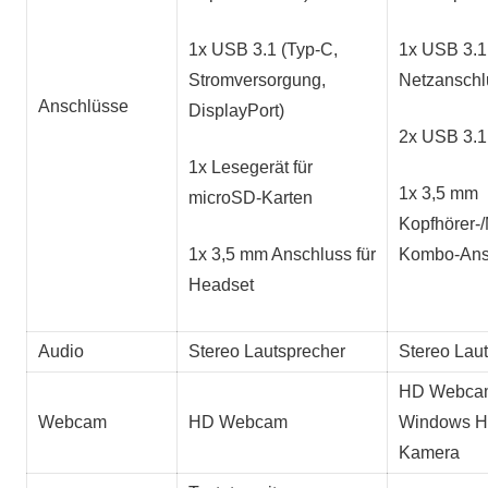
1x USB 3.1 (Typ-C,
1x USB 3.1
Stromversorgung,
Netzanschl
Anschlüsse
DisplayPort)
2x USB 3.1
1x Lesegerät für
1x 3,5 mm
microSD-Karten
Kopfhörer-/
1x 3,5 mm Anschluss für
Kombo-Ans
Headset
Audio
Stereo Lautsprecher
Stereo Lau
HD Webcam
Webcam
HD Webcam
Windows Hel
Kamera