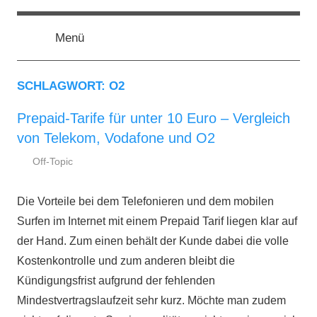
Zum
ssd-
SSD
Inhalt
Kaufberatung:
Menü
springen
Vergleich,
ratgeber.de
Test,
Empfehlung,
SCHLAGWORT:
O2
Kauftipp
Prepaid-Tarife für unter 10 Euro – Vergleich
von Telekom, Vodafone und O2
Off-Topic
4.
ssd-
Februar
ratgeber.de
Die Vorteile bei dem Telefonieren und dem mobilen
2019
Surfen im Internet mit einem Prepaid Tarif liegen klar auf
der Hand. Zum einen behält der Kunde dabei die volle
Kostenkontrolle und zum anderen bleibt die
Kündigungsfrist aufgrund der fehlenden
Mindestvertragslaufzeit sehr kurz. Möchte man zudem