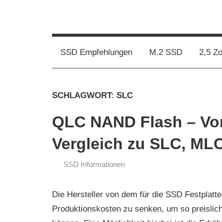
Zum
Inhalt
SSD
ssd-
springen
Kaufberatung:
Vergleich,
ratgeber.de
SSD Empfehlungen
M.2 SSD
2,5 Z
Test,
Empfehlung,
Kauftipp
SCHLAGWORT:
SLC
QLC NAND Flash – Vor
Vergleich zu SLC, ML
SSD Informationen
14.
ssd-
Januar
ratgeber.de
Die Hersteller von dem für die SSD Festplatt
2019
Produktionskosten zu senken, um so preislic