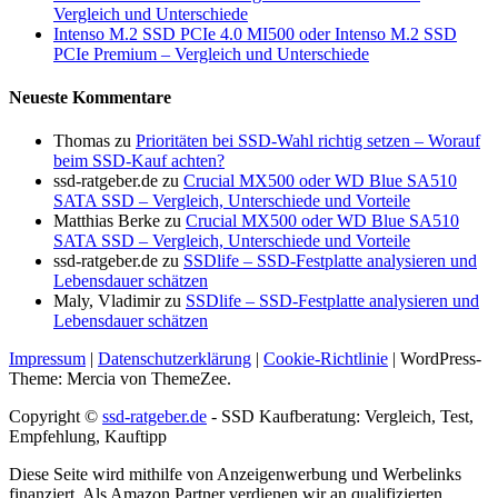
Vergleich und Unterschiede
Intenso M.2 SSD PCIe 4.0 MI500 oder Intenso M.2 SSD
PCIe Premium – Vergleich und Unterschiede
Neueste Kommentare
Thomas
zu
Prioritäten bei SSD-Wahl richtig setzen – Worauf
beim SSD-Kauf achten?
ssd-ratgeber.de
zu
Crucial MX500 oder WD Blue SA510
SATA SSD – Vergleich, Unterschiede und Vorteile
Matthias Berke
zu
Crucial MX500 oder WD Blue SA510
SATA SSD – Vergleich, Unterschiede und Vorteile
ssd-ratgeber.de
zu
SSDlife – SSD-Festplatte analysieren und
Lebensdauer schätzen
Maly, Vladimir
zu
SSDlife – SSD-Festplatte analysieren und
Lebensdauer schätzen
Impressum
|
Datenschutzerklärung
|
Cookie-Richtlinie
|
WordPress-
Theme: Mercia von ThemeZee.
Copyright ©
ssd-ratgeber.de
- SSD Kaufberatung: Vergleich, Test,
Empfehlung, Kauftipp
Diese Seite wird mithilfe von Anzeigenwerbung und Werbelinks
finanziert. Als Amazon Partner verdienen wir an qualifizierten