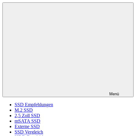
Zum
ssd-
SSD
Inhalt
ratgeber.de
Kaufberatung:
springen
Vergleich,
Test,
Empfehlung,
Kauftipp
Menü
SSD Empfehlungen
M.2 SSD
2,5 Zoll SSD
mSATA SSD
Externe SSD
SSD Vergleich