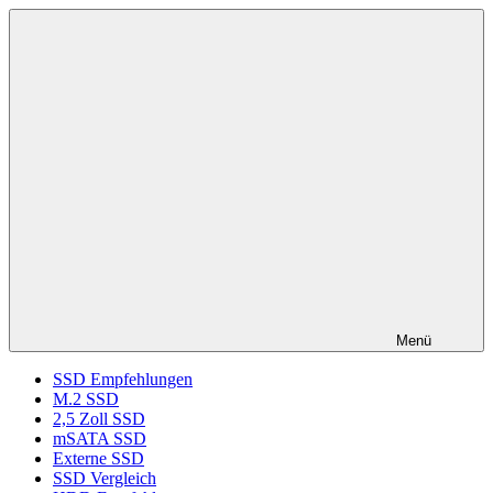
Zum
ssd-
SSD
Inhalt
ratgeber.de
Kaufberatung:
springen
Vergleich,
Test,
Empfehlung,
Kauftipp
Menü
SSD Empfehlungen
M.2 SSD
2,5 Zoll SSD
mSATA SSD
Externe SSD
SSD Vergleich