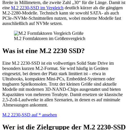
Breite in Millimetern, die zweite Zahl „30“ für die Länge. Damit ist
eine
M.2 2230-SSD im Vergleich
deutlich kürzer als die gängigen
M.2-2280-Modelle. Technisch kann sie sowohl SATA- als auch
PCIe-/NVMe-Schnittstellen nutzen, wobei moderne Modelle fast
ausschließlich auf NVMe setzen.
M.2 Formfaktoren im Größenvergleich
Was ist eine M.2 2230 SSD?
Eine M.2 2230-SSD ist ein vollwertiges Solid State Drive im
besonders kurzen M.2-Format. Sie wird häufig in Geräten
eingesetzt, bei denen der Platz stark limitiert ist – etwa in
Ultrabooks, kompakten Mini-PCs, Embedded-Systemen oder
tragbaren Spielkonsolen. Trotz der kleinen Größe sind aktuelle
Modelle mit modernen 3D-NAND-Chips ausgestattet und bieten
Kapazitäten von mehreren Terabyte. Damit ersetzen sie klassische
2,5-Zoll-Laufwerke in allen Szenarien, in denen es auf minimale
Abmessungen ankommt.
M.2 2230-SSD auf
* ansehen
Wer ist die Zielgruppe der M.2 2230-SSD