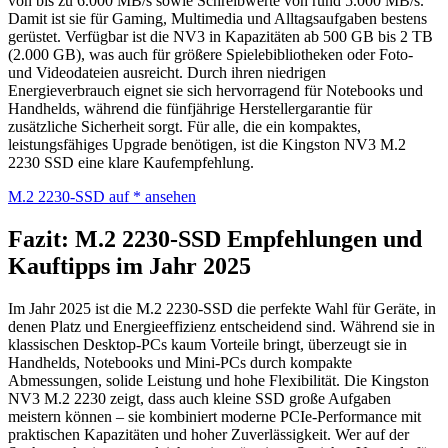
von bis zu 6.000 MB/s sowie Schreibwerte von rund 5.000 MB/s.
Damit ist sie für Gaming, Multimedia und Alltagsaufgaben bestens
gerüstet. Verfügbar ist die NV3 in Kapazitäten ab 500 GB bis 2 TB
(2.000 GB), was auch für größere Spielebibliotheken oder Foto-
und Videodateien ausreicht. Durch ihren niedrigen
Energieverbrauch eignet sie sich hervorragend für Notebooks und
Handhelds, während die fünfjährige Herstellergarantie für
zusätzliche Sicherheit sorgt. Für alle, die ein kompaktes,
leistungsfähiges Upgrade benötigen, ist die Kingston NV3 M.2
2230 SSD eine klare Kaufempfehlung.
M.2 2230-SSD auf
* ansehen
Fazit: M.2 2230-SSD Empfehlungen und
Kauftipps im Jahr 2025
Im Jahr 2025 ist die M.2 2230-SSD die perfekte Wahl für Geräte, in
denen Platz und Energieeffizienz entscheidend sind. Während sie in
klassischen Desktop-PCs kaum Vorteile bringt, überzeugt sie in
Handhelds, Notebooks und Mini-PCs durch kompakte
Abmessungen, solide Leistung und hohe Flexibilität. Die Kingston
NV3 M.2 2230 zeigt, dass auch kleine SSD große Aufgaben
meistern können – sie kombiniert moderne PCIe-Performance mit
praktischen Kapazitäten und hoher Zuverlässigkeit. Wer auf der