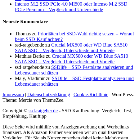
Intenso M.2 SSD PCIe 4.0 MI500 oder Intenso M.2 SSD
PCIe Premium – Vergleich und Unterschiede
Neueste Kommentare
Thomas
zu
Prioritäten bei SSD-Wahl richtig setzen – Worauf
beim SSD-Kauf achten?
ssd-ratgeber.de
zu
Crucial MX500 oder WD Blue SA510
SATA SSD – Vergleich, Unterschiede und Vorteile
Matthias Berke
zu
Crucial MX500 oder WD Blue SA510
SATA SSD – Vergleich, Unterschiede und Vorteile
ssd-ratgeber.de
zu
SSDlife – SSD-Festplatte analysieren und
Lebensdauer schätzen
Maly, Vladimir
zu
SSDlife – SSD-Festplatte analysieren und
Lebensdauer schätzen
Impressum
|
Datenschutzerklärung
|
Cookie-Richtlinie
|
WordPress-
Theme: Mercia von ThemeZee.
Copyright ©
ssd-ratgeber.de
- SSD Kaufberatung: Vergleich, Test,
Empfehlung, Kauftipp
Diese Seite wird mithilfe von Anzeigenwerbung und Werbelinks
finanziert. Als Amazon Partner verdienen wir an qualifizierten
Verkäufen. Für Sie als Nutzer entstehen dabei keine Mehrkosten,