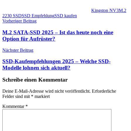
Kingston NV3
M.2
2230 SSD
SSD Empfehlung
SSD kaufen
Beitragsnavigation
Vorheriger Beitrag
M.2 SATA-SSD 2025 – Ist das heute noch eine
Option für Aufrüster?
Nächster Beitrag
SSD-Kaufempfehlungen 2025 – Welche SSD-
Modelle lohnen sich aktuell?
Schreibe einen Kommentar
Deine E-Mail-Adresse wird nicht veröffentlicht.
Erforderliche
Felder sind mit
*
markiert
Kommentar
*