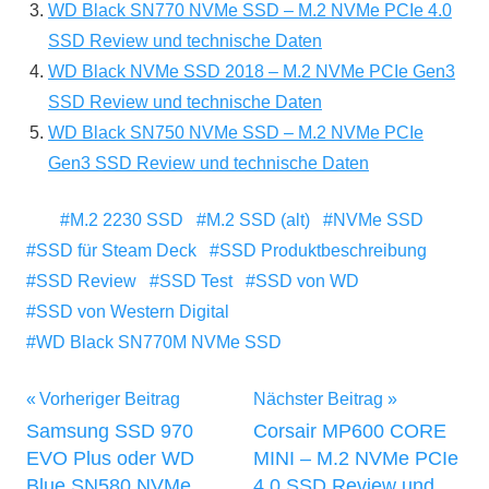
WD Black SN770 NVMe SSD – M.2 NVMe PCIe 4.0
SSD Review und technische Daten
WD Black NVMe SSD 2018 – M.2 NVMe PCIe Gen3
SSD Review und technische Daten
WD Black SN750 NVMe SSD – M.2 NVMe PCIe
Gen3 SSD Review und technische Daten
M.2 2230 SSD
M.2 SSD (alt)
NVMe SSD
SSD für Steam Deck
SSD Produktbeschreibung
SSD Review
SSD Test
SSD von WD
SSD von Western Digital
WD Black SN770M NVMe SSD
Beitragsnavigation
Vorheriger Beitrag
Nächster Beitrag
Samsung SSD 970
Corsair MP600 CORE
EVO Plus oder WD
MINI – M.2 NVMe PCIe
Blue SN580 NVMe
4.0 SSD Review und