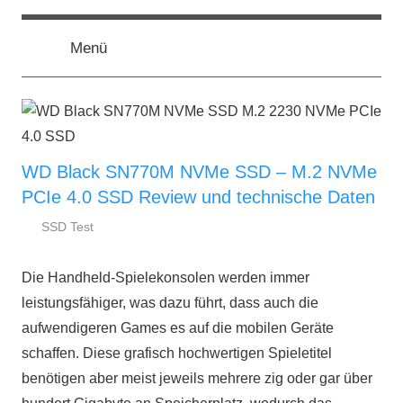
Zum
ssd-
SSD
Inhalt
Kaufberatung:
Menü
springen
Vergleich,
ratgeber.de
Test,
Empfehlung,
Kauftipp
WD Black SN770M NVMe SSD – M.2 NVMe
PCIe 4.0 SSD Review und technische Daten
SSD Test
30.
ssd-
November
ratgeber.de
Die Handheld-Spielekonsolen werden immer
2023
leistungsfähiger, was dazu führt, dass auch die
aufwendigeren Games es auf die mobilen Geräte
schaffen. Diese grafisch hochwertigen Spieletitel
benötigen aber meist jeweils mehrere zig oder gar über