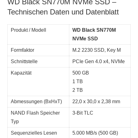
WD Black SN770M NVMe SSD –
Technischen Daten und Datenblatt
Produkt / Modell
WD Black SN770M
NVMe SSD
Formfaktor
M.2 2230 SSD, Key M
Schnittstelle
PCIe Gen 4.0 x4, NVMe
Kapazität
500 GB
1 TB
2 TB
Abmessungen (BxHxT)
22,0 x 30,0 x 2,38 mm
NAND Flash Speicher
3-Bit TLC
Typ
Sequenzielles Lesen
5.000 MB/s (500 GB)