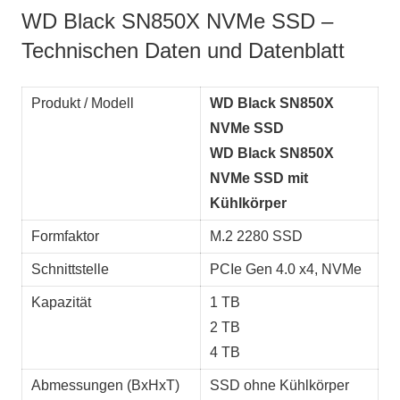
WD Black SN850X NVMe SSD –
Technischen Daten und Datenblatt
Produkt / Modell
WD Black SN850X
NVMe SSD
WD Black SN850X
NVMe SSD mit
Kühlkörper
Formfaktor
M.2 2280 SSD
Schnittstelle
PCIe Gen 4.0 x4, NVMe
Kapazität
1 TB
2 TB
4 TB
Abmessungen (BxHxT)
SSD ohne Kühlkörper