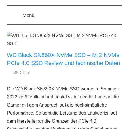
Zum
ssd-
SSD
Inhalt
Kaufberatung:
Menü
springen
Vergleich,
ratgeber.de
Test,
Empfehlung,
Kauftipp
WD Black SN850X NVMe SSD – M.2 NVMe
PCIe 4.0 SSD Review und technische Daten
SSD Test
6.
ssd-
Dezember
ratgeber.de
Die WD Black SN850X NVMe SSD wurde im Sommer
2022
2022 veröffentlicht und richtet sich in erster Linie an die
Gamer mit dem Anspruch auf die höchstmögliche
Performance. So geht die Leistung des Laufwerks laut
dem Hersteller an die Grenzen der PCIe 4.0