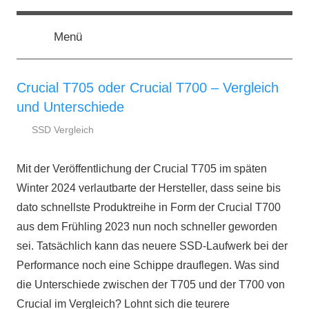
Zum
ssd-
SSD
Inhalt
Kaufberatung:
Menü
springen
Vergleich,
ratgeber.de
Test,
Empfehlung,
Crucial T705 oder Crucial T700 – Vergleich
Kauftipp
und Unterschiede
SSD Vergleich
9.
ssd-
Juli
ratgeber.de
Mit der Veröffentlichung der Crucial T705 im späten
2024
Winter 2024 verlautbarte der Hersteller, dass seine bis
dato schnellste Produktreihe in Form der Crucial T700
aus dem Frühling 2023 nun noch schneller geworden
sei. Tatsächlich kann das neuere SSD-Laufwerk bei der
Performance noch eine Schippe drauflegen. Was sind
die Unterschiede zwischen der T705 und der T700 von
Crucial im Vergleich? Lohnt sich die teurere