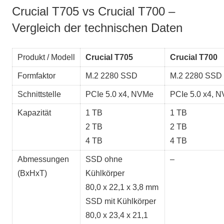
Crucial T705 vs Crucial T700 –
Vergleich der technischen Daten
Produkt / Modell
Crucial T705
Crucial T700
Formfaktor
M.2 2280 SSD
M.2 2280 SSD
Schnittstelle
PCIe 5.0 x4, NVMe
PCIe 5.0 x4, 
Kapazität
1 TB
1 TB
2 TB
2 TB
4 TB
4 TB
Abmessungen
SSD ohne
–
(BxHxT)
Kühlkörper
80,0 x 22,1 x 3,8 mm
SSD mit Kühlkörper
80,0 x 23,4 x 21,1