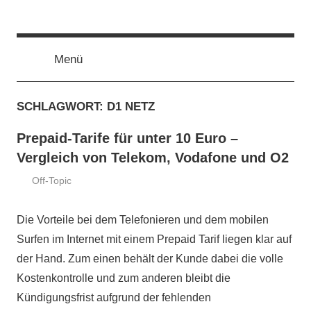
Zum
ssd-
SSD
Inhalt
Kaufberatung:
springen
Vergleich,
Menü
ratgeber.de
Test,
Empfehlung,
SCHLAGWORT:
D1 NETZ
Kauftipp
Prepaid-Tarife für unter 10 Euro –
Vergleich von Telekom, Vodafone und O2
Off-Topic
4.
ssd-
Februar
ratgeber.de
Die Vorteile bei dem Telefonieren und dem mobilen
2019
Surfen im Internet mit einem Prepaid Tarif liegen klar auf
der Hand. Zum einen behält der Kunde dabei die volle
Kostenkontrolle und zum anderen bleibt die
Kündigungsfrist aufgrund der fehlenden