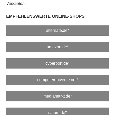
Verkäufen.
EMPFEHLENSWERTE ONLINE-SHOPS
alternate.de*
amazon.de*
cyberport.de*
computeruniverse.net*
mediamarkt.de*
saturn.de*