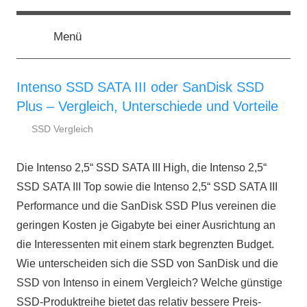
Zum
ssd-
SSD
Inhalt
Kaufberatung:
Menü
springen
Vergleich,
ratgeber.de
Test,
Empfehlung,
Intenso SSD SATA III oder SanDisk SSD
Kauftipp
Plus – Vergleich, Unterschiede und Vorteile
SSD Vergleich
19.
ssd-
Dezember
ratgeber.de
Die Intenso 2,5“ SSD SATA III High, die Intenso 2,5“
2023
SSD SATA III Top sowie die Intenso 2,5“ SSD SATA III
Performance und die SanDisk SSD Plus vereinen die
geringen Kosten je Gigabyte bei einer Ausrichtung an
die Interessenten mit einem stark begrenzten Budget.
Wie unterscheiden sich die SSD von SanDisk und die
SSD von Intenso in einem Vergleich? Welche günstige
SSD-Produktreihe bietet das relativ bessere Preis-