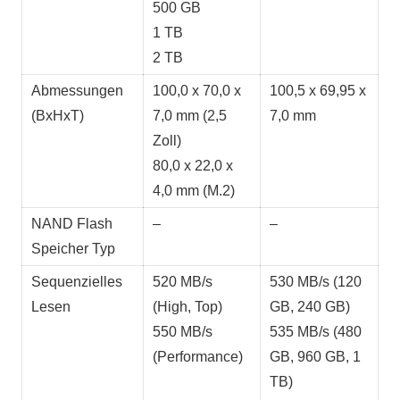
500 GB
1 TB
2 TB
Abmessungen
100,0 x 70,0 x
100,5 x 69,95 x
(BxHxT)
7,0 mm (2,5
7,0 mm
Zoll)
80,0 x 22,0 x
4,0 mm (M.2)
NAND Flash
–
–
Speicher Typ
Sequenzielles
520 MB/s
530 MB/s (120
Lesen
(High, Top)
GB, 240 GB)
550 MB/s
535 MB/s (480
(Performance)
GB, 960 GB, 1
TB)