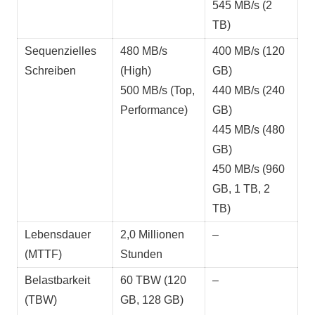
545 MB/s (2
TB)
Sequenzielles
480 MB/s
400 MB/s (120
Schreiben
(High)
GB)
500 MB/s (Top,
440 MB/s (240
Performance)
GB)
445 MB/s (480
GB)
450 MB/s (960
GB, 1 TB, 2
TB)
Lebensdauer
2,0 Millionen
–
(MTTF)
Stunden
Belastbarkeit
60 TBW (120
–
(TBW)
GB, 128 GB)