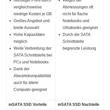
Günstiger Preis durch
Wegen der
vergleichsweise
Abmessungen oft
niedrige Kosten je GB
nicht für flache
Großes Angebot und
Notebooks und
breite Auswahl
Ultrabooks geeignet
Hohe Kapazitäten
Durch die SATA
möglich
Schnittstelle
Weite Verbreitung der
begrenzte Leistung
SATA Schnittstelle bei
PCs und Notebooks
Dank der
Abwärtskompatibilität
auch für ältere
Computer geeignet
mSATA SSD Vorteile
mSATA SSD Nachteile