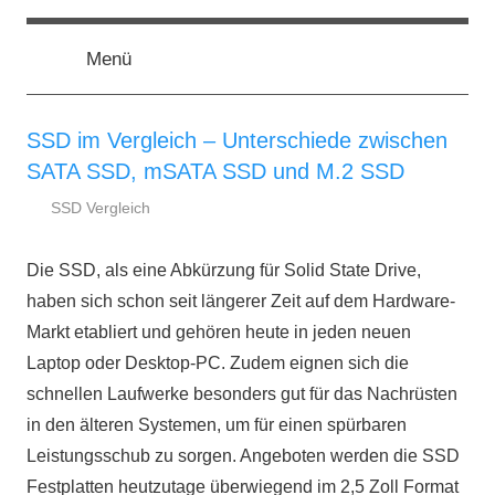
Zum
ssd-
SSD
Inhalt
Kaufberatung:
Menü
springen
Vergleich,
ratgeber.de
Test,
Empfehlung,
SSD im Vergleich – Unterschiede zwischen
Kauftipp
SATA SSD, mSATA SSD und M.2 SSD
SSD Vergleich
27.
ssd-
September
ratgeber.de
Die SSD, als eine Abkürzung für Solid State Drive,
2018
haben sich schon seit längerer Zeit auf dem Hardware-
Markt etabliert und gehören heute in jeden neuen
Laptop oder Desktop-PC. Zudem eignen sich die
schnellen Laufwerke besonders gut für das Nachrüsten
in den älteren Systemen, um für einen spürbaren
Leistungsschub zu sorgen. Angeboten werden die SSD
Festplatten heutzutage überwiegend im 2,5 Zoll Format