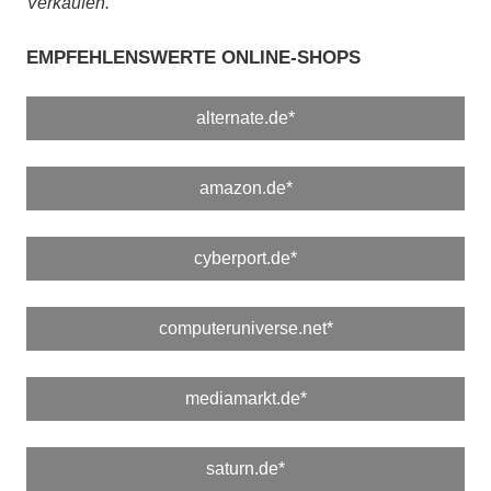
Verkäufen.
EMPFEHLENSWERTE ONLINE-SHOPS
alternate.de*
amazon.de*
cyberport.de*
computeruniverse.net*
mediamarkt.de*
saturn.de*