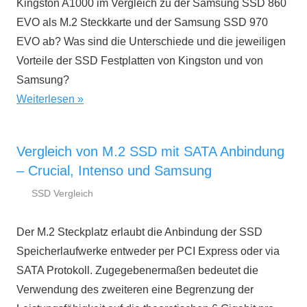
Kingston A1000 im Vergleich zu der Samsung SSD 860
EVO als M.2 Steckkarte und der Samsung SSD 970
EVO ab? Was sind die Unterschiede und die jeweiligen
Vorteile der SSD Festplatten von Kingston und von
Samsung?
Weiterlesen
Vergleich von M.2 SSD mit SATA Anbindung
– Crucial, Intenso und Samsung
SSD Vergleich
8.
ssd-
November
ratgeber.de
Der M.2 Steckplatz erlaubt die Anbindung der SSD
2018
Speicherlaufwerke entweder per PCI Express oder via
SATA Protokoll. Zugegebenermaßen bedeutet die
Verwendung des zweiteren eine Begrenzung der