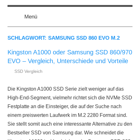
Zum
ssd-
SSD
Inhalt
Kaufberatung:
Menü
springen
Vergleich,
ratgeber.de
Test,
Empfehlung,
SCHLAGWORT:
SAMSUNG SSD 860 EVO M.2
Kauftipp
Kingston A1000 oder Samsung SSD 860/970
EVO – Vergleich, Unterschiede und Vorteile
SSD Vergleich
4.
ssd-
März
ratgeber.de
Die Kingston A1000 SSD Serie zielt weniger auf das
2019
High-End-Segment, vielmehr richtet sich die NVMe SSD
Festplatte an die Einsteiger, die auf der Suche nach
einem preiswerten Laufwerk im M.2 2280 Format sind.
Sie stellt somit auch eine interessante Alternative zu den
Bestseller SSD von Samsung dar. Wie schneidet die