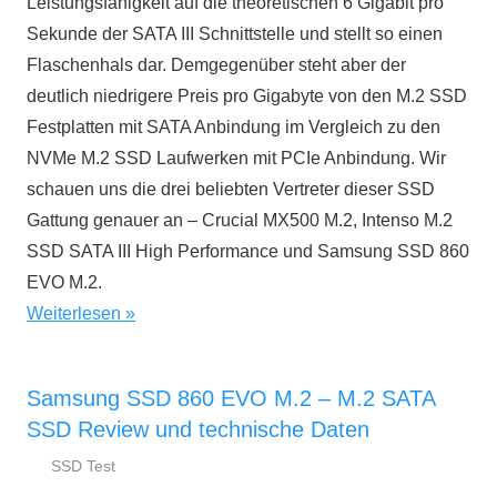
Leistungsfähigkeit auf die theoretischen 6 Gigabit pro
Sekunde der SATA III Schnittstelle und stellt so einen
Flaschenhals dar. Demgegenüber steht aber der
deutlich niedrigere Preis pro Gigabyte von den M.2 SSD
Festplatten mit SATA Anbindung im Vergleich zu den
NVMe M.2 SSD Laufwerken mit PCIe Anbindung. Wir
schauen uns die drei beliebten Vertreter dieser SSD
Gattung genauer an – Crucial MX500 M.2, Intenso M.2
SSD SATA III High Performance und Samsung SSD 860
EVO M.2.
Weiterlesen
Samsung SSD 860 EVO M.2 – M.2 SATA
SSD Review und technische Daten
SSD Test
23.
ssd-