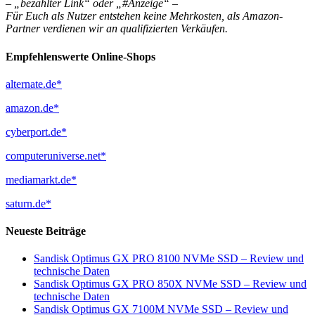
– „bezahlter Link“ oder „#Anzeige“ –
Für Euch als Nutzer entstehen keine Mehrkosten, als Amazon-
Partner verdienen wir an qualifizierten Verkäufen.
Empfehlenswerte Online-Shops
alternate.de*
amazon.de*
cyberport.de*
computeruniverse.net*
mediamarkt.de*
saturn.de*
Neueste Beiträge
Sandisk Optimus GX PRO 8100 NVMe SSD – Review und
technische Daten
Sandisk Optimus GX PRO 850X NVMe SSD – Review und
technische Daten
Sandisk Optimus GX 7100M NVMe SSD – Review und