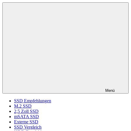
Zum
ssd-
SSD
Inhalt
ratgeber.de
Kaufberatung:
springen
Vergleich,
Test,
Empfehlung,
Kauftipp
Menü
SSD Empfehlungen
M.2 SSD
2,5 Zoll SSD
mSATA SSD
Externe SSD
SSD Vergleich