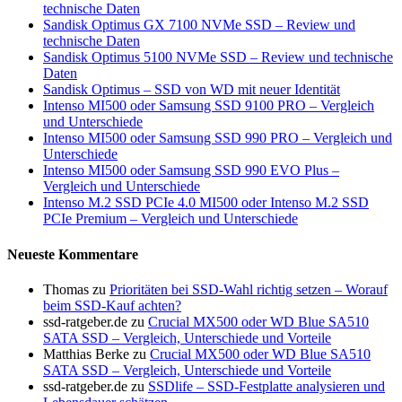
technische Daten
Sandisk Optimus GX 7100 NVMe SSD – Review und
technische Daten
Sandisk Optimus 5100 NVMe SSD – Review und technische
Daten
Sandisk Optimus – SSD von WD mit neuer Identität
Intenso MI500 oder Samsung SSD 9100 PRO – Vergleich
und Unterschiede
Intenso MI500 oder Samsung SSD 990 PRO – Vergleich und
Unterschiede
Intenso MI500 oder Samsung SSD 990 EVO Plus –
Vergleich und Unterschiede
Intenso M.2 SSD PCIe 4.0 MI500 oder Intenso M.2 SSD
PCIe Premium – Vergleich und Unterschiede
Neueste Kommentare
Thomas
zu
Prioritäten bei SSD-Wahl richtig setzen – Worauf
beim SSD-Kauf achten?
ssd-ratgeber.de
zu
Crucial MX500 oder WD Blue SA510
SATA SSD – Vergleich, Unterschiede und Vorteile
Matthias Berke
zu
Crucial MX500 oder WD Blue SA510
SATA SSD – Vergleich, Unterschiede und Vorteile
ssd-ratgeber.de
zu
SSDlife – SSD-Festplatte analysieren und