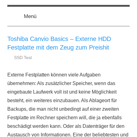
Zum
ssd-
SSD
Inhalt
Kaufberatung:
Menü
springen
Vergleich,
ratgeber.de
Test,
Empfehlung,
Toshiba Canvio Basics – Externe HDD
Kauftipp
Festplatte mit dem Zeug zum Preishit
SSD Test
11.
ssd-
November
ratgeber.de
Externe Festplatten können viele Aufgaben
2016
übernehmen: Als zusätzlicher Speicher, wenn das
eingebaute Laufwerk voll ist und keine Möglichkeit
besteht, ein weiteres einzubauen. Als Ablageort für
Backups, die man nicht unbedingt auf einer zweiten
Festplatte im Rechner speichern will, die ja ebenfalls
beschädigt werden kann. Oder als Datenträger für den
Austausch von Informationen. Eine der beliebtesten und