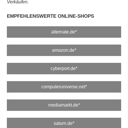
Verkäufen.
EMPFEHLENSWERTE ONLINE-SHOPS
alternate.de*
amazon.de*
cyberport.de*
computeruniverse.net*
mediamarkt.de*
saturn.de*