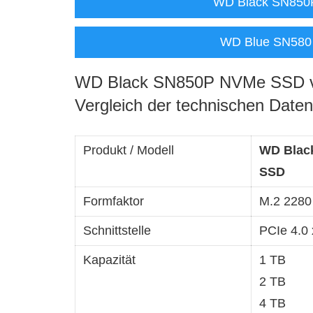
WD Black SN850
WD Blue SN580
WD Black SN850P NVMe SSD 
Vergleich der technischen Daten
Produkt / Modell
WD Blac
SSD
Formfaktor
M.2 228
Schnittstelle
PCIe 4.0
Kapazität
1 TB
2 TB
4 TB