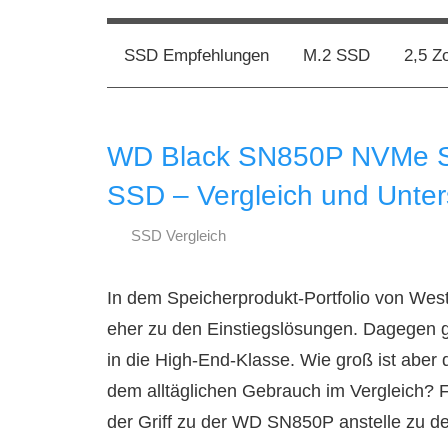
Zum
SSD
ssd-
Inhalt
Kaufberatung:
SSD Empfehlungen
M.2 SSD
2,5 Z
Vergleich,
springen
ratgeber.de
Test,
Empfehlung,
WD Black SN850P NVMe 
Kauftipp
SSD – Vergleich und Unte
SSD Vergleich
11.
ssd-
Juni
ratgeber.de
In dem Speicherprodukt-Portfolio von We
2024
eher zu den Einstiegslösungen. Dagegen
in die High-End-Klasse. Wie groß ist aber
dem alltäglichen Gebrauch im Vergleich? 
der Griff zu der WD SN850P anstelle zu 