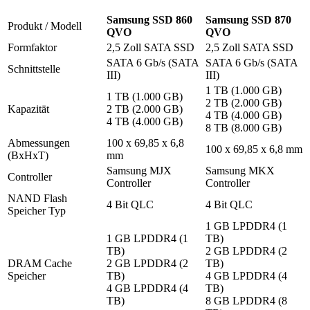
Samsung SSD 860
Samsung SSD 870
Produkt / Modell
QVO
QVO
Formfaktor
2,5 Zoll SATA SSD
2,5 Zoll SATA SSD
SATA 6 Gb/s (SATA
SATA 6 Gb/s (SATA
Schnittstelle
III)
III)
1 TB (1.000 GB)
1 TB (1.000 GB)
2 TB (2.000 GB)
Kapazität
2 TB (2.000 GB)
4 TB (4.000 GB)
4 TB (4.000 GB)
8 TB (8.000 GB)
Abmessungen
100 x 69,85 x 6,8
100 x 69,85 x 6,8 mm
(BxHxT)
mm
Samsung MJX
Samsung MKX
Controller
Controller
Controller
NAND Flash
4 Bit QLC
4 Bit QLC
Speicher Typ
1 GB LPDDR4 (1
1 GB LPDDR4 (1
TB)
TB)
2 GB LPDDR4 (2
DRAM Cache
2 GB LPDDR4 (2
TB)
Speicher
TB)
4 GB LPDDR4 (4
4 GB LPDDR4 (4
TB)
TB)
8 GB LPDDR4 (8