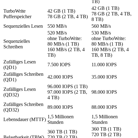
TB)
42 GB (1 TB)
TurboWrite
42 GB (1 TB)
78 GB (2 TB, 4 TB,
Pufferspeicher
78 GB (2 TB, 4 TB)
8 TB)
Sequenzielles Lesen
550 MB/s
560 MB/s
520 MB/s
530 MB/s
ohne TurboWrite:
ohne TurboWrite:
Sequenzielles
80 MB/s (1 TB)
80 MB/s (1 TB)
Schreiben
160 MB/s (2 TB, 4
160 MB/s (2 TB, 4
TB)
TB, 8 TB)
Zufälliges Lesen
7.500 IOPS
11.000 IOPS
(QD1)
Zufälliges Schreiben
42.000 IOPS
35.000 IOPS
(QD1)
96.000 IOPS (1 TB)
Zufälliges Lesen
97.000 IOPS (2 TB,
98.000 IOPS
(QD32)
4 TB)
Zufälliges Schreiben
89.000 IOPS
88.000 IOPS
(QD32)
1,5 Millionen
1,5 Millionen
Lebensdauer (MTTF)
Stunden
Stunden
360 TB (1 TB)
360 TB (1 TB)
720 TB (2 TB)
Belastbarkeit (TBW)
720 TB (2 TB)