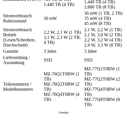
1.440 TB (4 TB)
1.440 TB (4 TB)
2.880 TB (8 TB)
30 mW (1 TB, 2 TB)
Stromverbrauch
30 mW
35 mW (4 TB)
Ruhezustand
45 mW (8 TB)
Stromverbrauch
2,1 W, 2,2 W (1 TB)
2,2 W, 2,1 W (1 TB)
Betrieb
2,1 W, 3,0 W (2 TB)
3,1 W, 2,3 W (2 TB,
(Lesen/Schreiben,
2,2 W, 3,2 W (4 TB)
4 TB)
Durchschnitt)
2,4 W, 3,3 W (8 TB)
Garantie
3 Jahre
3 Jahre
Lieferumfang /
SSD
SSD
Ausstattung
MZ-77Q1T0BW (1
MZ-76Q1T0BW (1
TB)
TB)
MZ-77Q2T0BW (2
Teilenummern /
MZ-76Q2T0BW (2
TB)
Modellnummern
TB)
MZ-77Q4T0BW (4
MZ-76Q4T0BW (4
TB)
TB)
MZ-77Q8T0BW (8
TB)
- Anzeige -