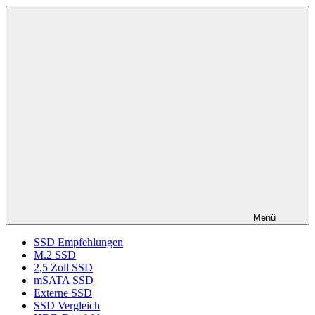
Zum
ssd-
SSD
Inhalt
ratgeber.de
Kaufberatung:
springen
Vergleich,
Test,
Empfehlung,
Kauftipp
Menü
SSD Empfehlungen
M.2 SSD
2,5 Zoll SSD
mSATA SSD
Externe SSD
SSD Vergleich