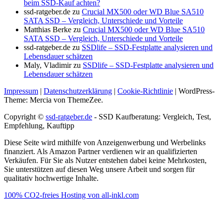
beim SSD-Kauf achten?
ssd-ratgeber.de
zu
Crucial MX500 oder WD Blue SA510
SATA SSD – Vergleich, Unterschiede und Vorteile
Matthias Berke
zu
Crucial MX500 oder WD Blue SA510
SATA SSD – Vergleich, Unterschiede und Vorteile
ssd-ratgeber.de
zu
SSDlife – SSD-Festplatte analysieren und
Lebensdauer schätzen
Maly, Vladimir
zu
SSDlife – SSD-Festplatte analysieren und
Lebensdauer schätzen
Impressum
|
Datenschutzerklärung
|
Cookie-Richtlinie
|
WordPress-
Theme: Mercia von ThemeZee.
Copyright ©
ssd-ratgeber.de
- SSD Kaufberatung: Vergleich, Test,
Empfehlung, Kauftipp
Diese Seite wird mithilfe von Anzeigenwerbung und Werbelinks
finanziert. Als Amazon Partner verdienen wir an qualifizierten
Verkäufen. Für Sie als Nutzer entstehen dabei keine Mehrkosten,
Sie unterstützen auf diesen Weg unsere Arbeit und sorgen für
qualitativ hochwertige Inhalte.
100% CO2-freies Hosting von all-inkl.com