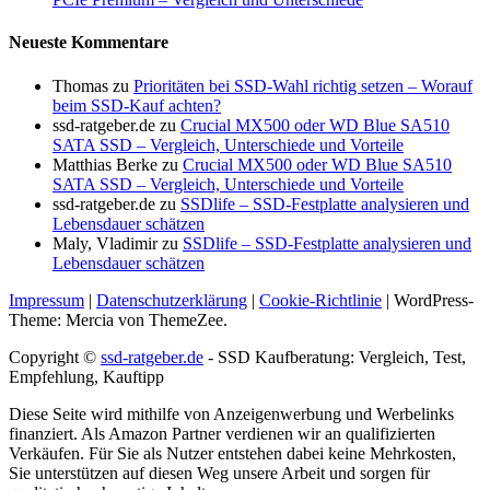
Neueste Kommentare
Thomas
zu
Prioritäten bei SSD-Wahl richtig setzen – Worauf
beim SSD-Kauf achten?
ssd-ratgeber.de
zu
Crucial MX500 oder WD Blue SA510
SATA SSD – Vergleich, Unterschiede und Vorteile
Matthias Berke
zu
Crucial MX500 oder WD Blue SA510
SATA SSD – Vergleich, Unterschiede und Vorteile
ssd-ratgeber.de
zu
SSDlife – SSD-Festplatte analysieren und
Lebensdauer schätzen
Maly, Vladimir
zu
SSDlife – SSD-Festplatte analysieren und
Lebensdauer schätzen
Impressum
|
Datenschutzerklärung
|
Cookie-Richtlinie
|
WordPress-
Theme: Mercia von ThemeZee.
Copyright ©
ssd-ratgeber.de
- SSD Kaufberatung: Vergleich, Test,
Empfehlung, Kauftipp
Diese Seite wird mithilfe von Anzeigenwerbung und Werbelinks
finanziert. Als Amazon Partner verdienen wir an qualifizierten
Verkäufen. Für Sie als Nutzer entstehen dabei keine Mehrkosten,
Sie unterstützen auf diesen Weg unsere Arbeit und sorgen für