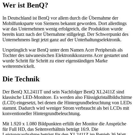
Wer ist BenQ?
In Deutschland ist BenQ vor allem durch die Übernahme der
Mobilfunksparte von Siemens bekannt geworden. Dort allerdings
war das Unternehmen wenig erfolgreich, die Produktion wurde
bereits kurz nach der Übernahme stillgelegt. Der Schwerpunkt des
Unternehmens liegt jetzt ganz auf der Unterhaltungselektronik.
Ursprünglich war BenQ unter dem Namen Acer Peripherals als
Tochter des taiwanesischen Elektronikkonzerns Acer gestartet und
wurde Schritt für Schritt zu einer eigenständigen Marke
weiterentwickelt.
Die Technik
Der BenQ XL2411T und sein Nachfolger BenQ XL2411Z sind
klassische LED-Monitore. Es werden also Flüssigkristallbildschirme
(LCD) eingesetzt, bei denen die Hintergrundbeleuchtung von LEDs
stammt. Dadurch wird weniger Strom verbraucht als bei LCDs mit
konventioneller Hintergrundbeleuchtung.
Mit 1.920 x 1.080 Bildpunkten erfüllt der Monitor die Ansprüche
für Full HD, das Seitenverhältnis beträgt 16:9. Die
Leistungsaufnahme beträgt für den XL2411Z im Betrieb 36 Watt,