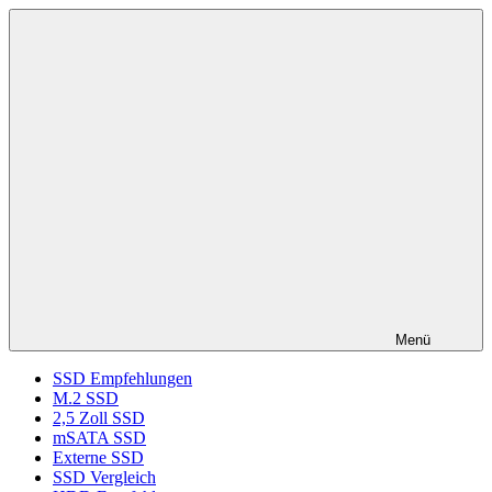
Zum
ssd-
SSD
Inhalt
ratgeber.de
Kaufberatung:
springen
Vergleich,
Test,
Empfehlung,
Kauftipp
Menü
SSD Empfehlungen
M.2 SSD
2,5 Zoll SSD
mSATA SSD
Externe SSD
SSD Vergleich