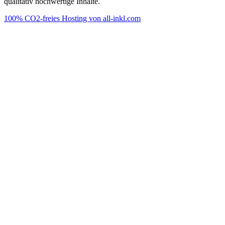
qualitativ hochwertige Inhalte.
100% CO2-freies Hosting von all-inkl.com