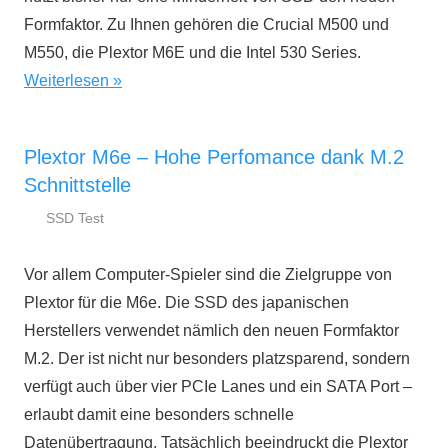
Formfaktor. Zu Ihnen gehören die Crucial M500 und
M550, die Plextor M6E und die Intel 530 Series.
Weiterlesen
Plextor M6e – Hohe Perfomance dank M.2
Schnittstelle
SSD Test
22.
ssd-
Mai
ratgeber.de
Vor allem Computer-Spieler sind die Zielgruppe von
2014
Plextor für die M6e. Die SSD des japanischen
Herstellers verwendet nämlich den neuen Formfaktor
M.2. Der ist nicht nur besonders platzsparend, sondern
verfügt auch über vier PCIe Lanes und ein SATA Port –
erlaubt damit eine besonders schnelle
Datenübertragung. Tatsächlich beeindruckt die Plextor