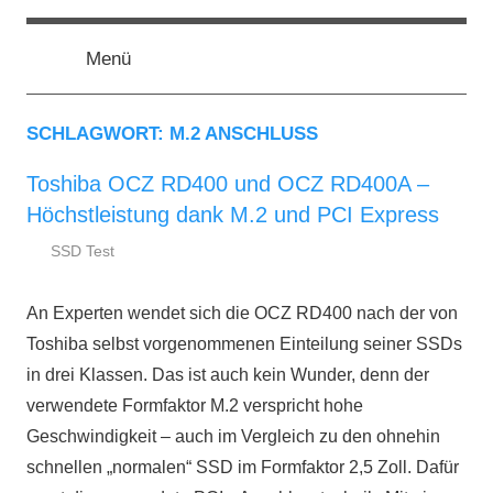
Zum
ssd-
SSD
Inhalt
Kaufberatung:
Menü
springen
Vergleich,
ratgeber.de
Test,
Empfehlung,
SCHLAGWORT:
M.2 ANSCHLUSS
Kauftipp
Toshiba OCZ RD400 und OCZ RD400A –
Höchstleistung dank M.2 und PCI Express
SSD Test
25.
ssd-
November
ratgeber.de
An Experten wendet sich die OCZ RD400 nach der von
2016
Toshiba selbst vorgenommenen Einteilung seiner SSDs
in drei Klassen. Das ist auch kein Wunder, denn der
verwendete Formfaktor M.2 verspricht hohe
Geschwindigkeit – auch im Vergleich zu den ohnehin
schnellen „normalen“ SSD im Formfaktor 2,5 Zoll. Dafür