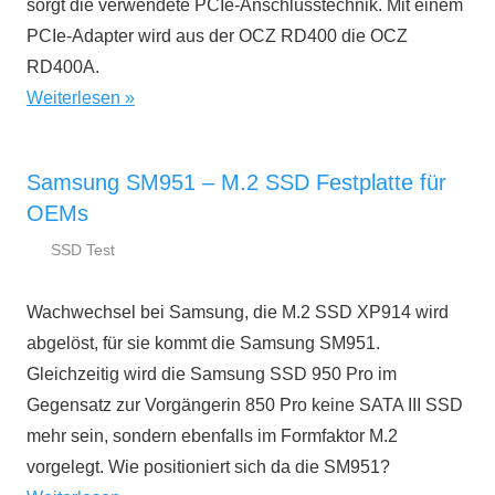
sorgt die verwendete PCIe-Anschlusstechnik. Mit einem
PCIe-Adapter wird aus der OCZ RD400 die OCZ
RD400A.
Weiterlesen
Samsung SM951 – M.2 SSD Festplatte für
OEMs
SSD Test
26.
ssd-
November
ratgeber.de
Wachwechsel bei Samsung, die M.2 SSD XP914 wird
2015
abgelöst, für sie kommt die Samsung SM951.
Gleichzeitig wird die Samsung SSD 950 Pro im
Gegensatz zur Vorgängerin 850 Pro keine SATA III SSD
mehr sein, sondern ebenfalls im Formfaktor M.2
vorgelegt. Wie positioniert sich da die SM951?