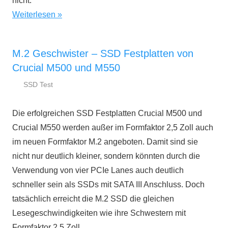
nicht.
Weiterlesen
M.2 Geschwister – SSD Festplatten von
Crucial M500 und M550
SSD Test
12.
ssd-
Juni
ratgeber.de
Die erfolgreichen SSD Festplatten Crucial M500 und
2014
Crucial M550 werden außer im Formfaktor 2,5 Zoll auch
im neuen Formfaktor M.2 angeboten. Damit sind sie
nicht nur deutlich kleiner, sondern könnten durch die
Verwendung von vier PCIe Lanes auch deutlich
schneller sein als SSDs mit SATA III Anschluss. Doch
tatsächlich erreicht die M.2 SSD die gleichen
Lesegeschwindigkeiten wie ihre Schwestern mit
Formfaktor 2,5 Zoll.