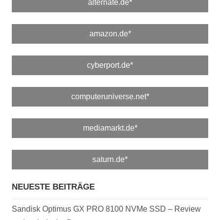
alternate.de*
amazon.de*
cyberport.de*
computeruniverse.net*
mediamarkt.de*
saturn.de*
NEUESTE BEITRÄGE
Sandisk Optimus GX PRO 8100 NVMe SSD – Review