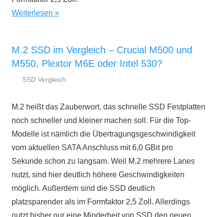
Weiterlesen
M.2 SSD im Vergleich – Crucial M500 und
M550, Plextor M6E oder Intel 530?
SSD Vergleich
26.
ssd-
Mai
ratgeber.de
M.2 heißt das Zauberwort, das schnelle SSD Festplatten
2014
noch schneller und kleiner machen soll. Für die Top-
Modelle ist nämlich die Übertragungsgeschwindigkeit
vom aktuellen SATA Anschluss mit 6,0 GBit pro
Sekunde schon zu langsam. Weil M.2 mehrere Lanes
nutzt, sind hier deutlich höhere Geschwindigkeiten
möglich. Außerdem sind die SSD deutlich
platzsparender als im Formfaktor 2,5 Zoll. Allerdings
nutzt bisher nur eine Minderheit von SSD den neuen