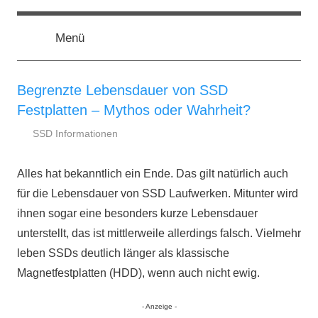
Zum
ssd-
SSD
Inhalt
Kaufberatung:
Menü
springen
Vergleich,
ratgeber.de
Test,
Empfehlung,
Begrenzte Lebensdauer von SSD
Kauftipp
Festplatten – Mythos oder Wahrheit?
SSD Informationen
12.
ssd-
Januar
ratgeber.de
Alles hat bekanntlich ein Ende. Das gilt natürlich auch
2015
für die Lebensdauer von SSD Laufwerken. Mitunter wird
ihnen sogar eine besonders kurze Lebensdauer
unterstellt, das ist mittlerweile allerdings falsch. Vielmehr
leben SSDs deutlich länger als klassische
Magnetfestplatten (HDD), wenn auch nicht ewig.
- Anzeige -