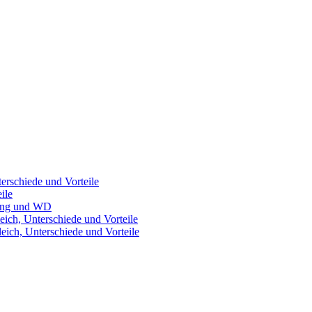
rschiede und Vorteile
ile
sung und WD
h, Unterschiede und Vorteile
h, Unterschiede und Vorteile