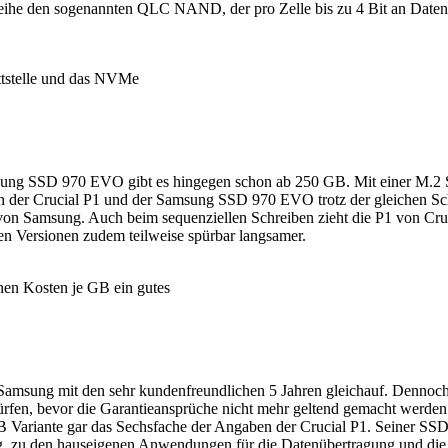
ureihe den sogenannten QLC NAND, der pro Zelle bis zu 4 Bit an Daten
ttstelle und das NVMe
msung SSD 970 EVO gibt es hingegen schon ab 250 GB. Mit einer M.2 S
 der Crucial P1 und der Samsung SSD 970 EVO trotz der gleichen Schnit
n Samsung. Auch beim sequenziellen Schreiben zieht die P1 von Cruc
n Versionen zudem teilweise spürbar langsamer.
en Kosten je GB ein gutes
 Samsung mit den sehr kundenfreundlichen 5 Jahren gleichauf. Dennoc
ürfen, bevor die Garantieansprüche nicht mehr geltend gemacht werd
B Variante gar das Sechsfache der Angaben der Crucial P1. Seiner SSD 
g, zu den hauseigenen Anwendungen für die Datenübertragung und die