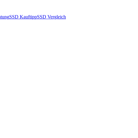
tung
SSD Kauftipp
SSD Vergleich