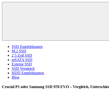
Zum
ssd-
SSD
Inhalt
ratgeber.de
Kaufberatung:
springen
Vergleich,
Test,
Empfehlung,
Kauftipp
SSD Empfehlungen
M.2 SSD
2,5 Zoll SSD
mSATA SSD
Externe SSD
SSD Vergleich
HDD Empfehlungen
Blog
Crucial P1 oder Samsung SSD 970 EVO – Vergleich, Unterschied