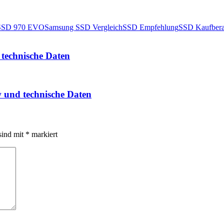
SSD 970 EVO
Samsung SSD Vergleich
SSD Empfehlung
SSD Kaufbera
technische Daten
und technische Daten
sind mit
*
markiert