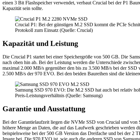
einen 3 Bit Flashspeicher verwendet, verbaut Crucial bei der P1 Ba
Kapazität sein sollte.
Crucial P1: Bei der günstigen M.2 SSD kommt die PCIe Schni
Protokoll zum Einsatz (Quelle: Crucial)
Kapazität und Leistung
Die Crucial P1 startet bei einer Speichergröße von 500 GB. Die Sa
nach oben hin ab. Bei der Leistung werden die Unterschiede zwischen
maximal 2.000 MB/s gegenüber den bis zu 3.500 MB/s bei der SSD vo
2.500 MB/s der 970 EVO. Bei den beiden Baureihen sind die kleinere
Samsung SSD 970 EVO: Die M.2 SSD hat auch bei relativ hoh
Preis-Leistungsverhältnis (Quelle: Samsung)
Garantie und Ausstattung
Bei der Garantielaufzeit liegen die NVMe SSD von Crucial und von
höhere Menge an Daten, die auf das Laufwerk geschrieben werden d
beispielsweise bei der 500 GB Version das Dreifache und bei der 2 T
Image bei. Die 970 EVO ist, wie auch die anderen SSD von Samsun