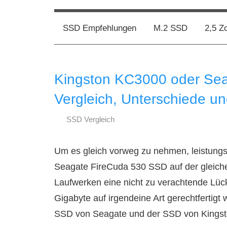
Zum
SSD
ssd-
Inhalt
Kaufberatung:
SSD Empfehlungen
M.2 SSD
2,5 Z
Vergleich,
springen
ratgeber.de
Test,
Empfehlung,
Kingston KC3000 oder Se
Kauftipp
Vergleich, Unterschiede un
SSD Vergleich
17.
ssd-
November
ratgeber.de
Um es gleich vorweg zu nehmen, leistungs
2022
Seagate FireCuda 530 SSD auf der gleichen
Laufwerken eine nicht zu verachtende Lüc
Gigabyte auf irgendeine Art gerechtfertig
SSD von Seagate und der SSD von Kingsto