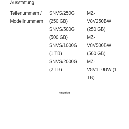
Ausstattung
Teilenummern /
SNVS/250G
MZ-
Modellnummern
(250 GB)
V8V250BW
SNVS/500G
(250 GB)
(500 GB)
MZ-
SNVS/1000G
V8V500BW
(1 TB)
(500 GB)
SNVS/2000G
MZ-
(2 TB)
V8V1T0BW (1
TB)
- Anzeige -