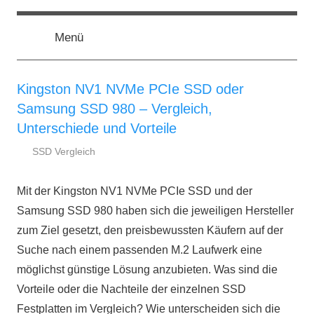
Zum
ssd-
SSD
Inhalt
Kaufberatung:
Menü
springen
Vergleich,
ratgeber.de
Test,
Empfehlung,
Kingston NV1 NVMe PCIe SSD oder
Kauftipp
Samsung SSD 980 – Vergleich,
Unterschiede und Vorteile
SSD Vergleich
29.
ssd-
Juli
ratgeber.de
Mit der Kingston NV1 NVMe PCIe SSD und der
2022
Samsung SSD 980 haben sich die jeweiligen Hersteller
zum Ziel gesetzt, den preisbewussten Käufern auf der
Suche nach einem passenden M.2 Laufwerk eine
möglichst günstige Lösung anzubieten. Was sind die
Vorteile oder die Nachteile der einzelnen SSD
Festplatten im Vergleich? Wie unterscheiden sich die