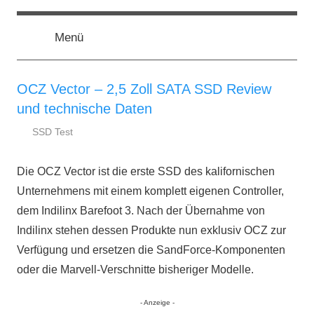
Zum
ssd-
SSD
Inhalt
Kaufberatung:
Menü
springen
Vergleich,
ratgeber.de
Test,
Empfehlung,
OCZ Vector – 2,5 Zoll SATA SSD Review
Kauftipp
und technische Daten
SSD Test
23.
ssd-
Juni
ratgeber.de
Die OCZ Vector ist die erste SSD des kalifornischen
2013
Unternehmens mit einem komplett eigenen Controller,
dem Indilinx Barefoot 3. Nach der Übernahme von
Indilinx stehen dessen Produkte nun exklusiv OCZ zur
Verfügung und ersetzen die SandForce-Komponenten
oder die Marvell-Verschnitte bisheriger Modelle.
- Anzeige -