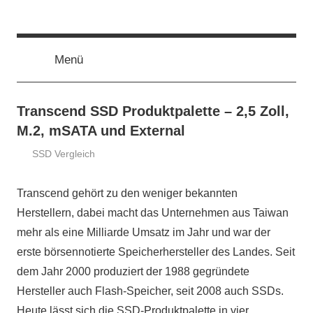
Zum
ssd-
SSD
Inhalt
Kaufberatung:
springen
Vergleich,
Menü
ratgeber.de
Test,
Empfehlung,
Kauftipp
Transcend SSD Produktpalette – 2,5 Zoll,
M.2, mSATA und External
SSD Vergleich
24.
ssd-
November
ratgeber.de
Transcend gehört zu den weniger bekannten
2014
Herstellern, dabei macht das Unternehmen aus Taiwan
mehr als eine Milliarde Umsatz im Jahr und war der
erste börsennotierte Speicherhersteller des Landes. Seit
dem Jahr 2000 produziert der 1988 gegründete
Hersteller auch Flash-Speicher, seit 2008 auch SSDs.
Heute lässt sich die SSD-Produktpalette in vier