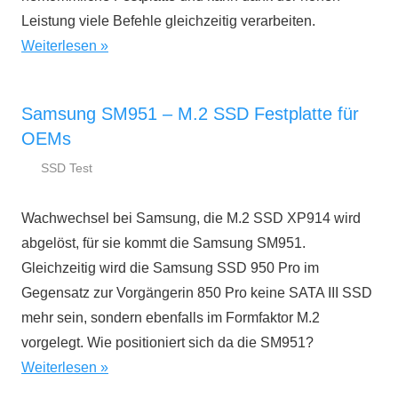
Leistung viele Befehle gleichzeitig verarbeiten.
Weiterlesen
Samsung SM951 – M.2 SSD Festplatte für
OEMs
SSD Test
26.
ssd-
November
ratgeber.de
Wachwechsel bei Samsung, die M.2 SSD XP914 wird
2015
abgelöst, für sie kommt die Samsung SM951.
Gleichzeitig wird die Samsung SSD 950 Pro im
Gegensatz zur Vorgängerin 850 Pro keine SATA III SSD
mehr sein, sondern ebenfalls im Formfaktor M.2
vorgelegt. Wie positioniert sich da die SM951?
Weiterlesen