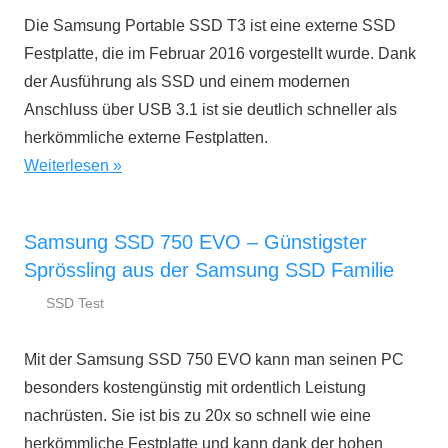
Mai
ratgeber.de
Die Samsung Portable SSD T3 ist eine externe SSD
2016
Festplatte, die im Februar 2016 vorgestellt wurde. Dank
der Ausführung als SSD und einem modernen
Anschluss über USB 3.1 ist sie deutlich schneller als
herkömmliche externe Festplatten.
Weiterlesen
Samsung SSD 750 EVO – Günstigster
Sprössling aus der Samsung SSD Familie
SSD Test
13.
ssd-
Mai
ratgeber.de
Mit der Samsung SSD 750 EVO kann man seinen PC
2016
besonders kostengünstig mit ordentlich Leistung
nachrüsten. Sie ist bis zu 20x so schnell wie eine
herkömmliche Festplatte und kann dank der hohen