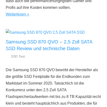
dass auch die performancehungrigsten Gamer und
Profis auf ihre Kosten kommen sollten.
Weiterlesen
Samsung SSD 870 QVO – 2,5 Zoll SATA
SSD Review und technische Daten
SSD Test
11.
ssd-
August
ratgeber.de
Die Samsung SSD 870 QVO bewirbt der Hersteller als
2020
die größte SSD Festplatte für die Endkunden zum
Marktstart im Sommer 2020. Tatsächlich ist die
Konkurrenz unter den 2,5 Zoll SATA
Flashspeicherlaufwerken mit bis zu 8 TB Kapazität recht
klein und besteht hauptsächlich aus Produkten, die für