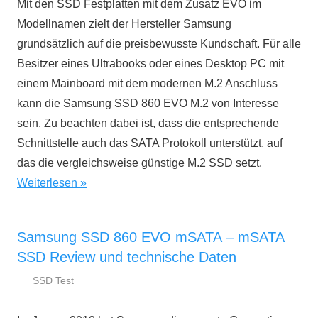
Mit den SSD Festplatten mit dem Zusatz EVO im
2018
Modellnamen zielt der Hersteller Samsung
grundsätzlich auf die preisbewusste Kundschaft. Für alle
Besitzer eines Ultrabooks oder eines Desktop PC mit
einem Mainboard mit dem modernen M.2 Anschluss
kann die Samsung SSD 860 EVO M.2 von Interesse
sein. Zu beachten dabei ist, dass die entsprechende
Schnittstelle auch das SATA Protokoll unterstützt, auf
das die vergleichsweise günstige M.2 SSD setzt.
Weiterlesen
Samsung SSD 860 EVO mSATA – mSATA
SSD Review und technische Daten
SSD Test
19.
ssd-
März
ratgeber.de