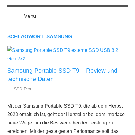
Zum
ssd-
SSD
Inhalt
Kaufberatung:
Menü
springen
Vergleich,
ratgeber.de
Test,
Empfehlung,
SCHLAGWORT:
SAMSUNG
Kauftipp
Samsung Portable SSD T9 – Review und
technische Daten
SSD Test
31.
ssd-
Juli
ratgeber.de
Mit der Samsung Portable SSD T9, die ab dem Herbst
2024
2023 erhältlich ist, geht der Hersteller bei dem Interface
neue Wege, um die Bestwerte bei der Leistung zu
erreichen. Mit der gesteigerten Performance soll das