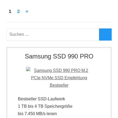
Seitennummerierung
Nächste
1
2
»
der
Beiträge
Beiträge
Suchen
nach:
Such
Samsung SSD 990 PRO
Bestseller SSD-Laufwerk
1 TB bis 4 TB Speichergröße
bis 7.450 MB/s lesen