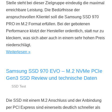
Stelle steht bei dieser Zielgruppe eindeutig die maximal
erreichbare Leistung. Die Bedürfnisse der
anspruchsvollen Klientel soll die Samsung SSD 970
PRO im M.2 Format erfüllen. Bei der gebotenen
Performance klotzt der Hersteller ordentlich, statt nur zu
kleckern, was sich aber auch in einem sehr hohen Preis
niederschlägt.
Weiterlesen
Samsung SSD 970 EVO – M.2 NVMe PCIe
Gen3 SSD Review und technische Daten
SSD Test
28.
ssd-
August
ratgeber.de
Die SSD mit einem M.2 Anschluss und der Anbindung
2018
per PCI Express sind einerseits deutlich schneller als