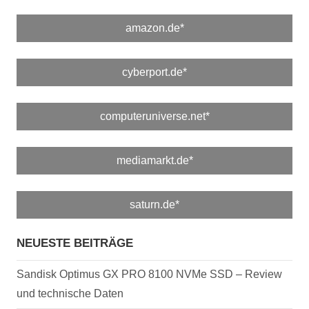
amazon.de*
cyberport.de*
computeruniverse.net*
mediamarkt.de*
saturn.de*
NEUESTE BEITRÄGE
Sandisk Optimus GX PRO 8100 NVMe SSD – Review
und technische Daten