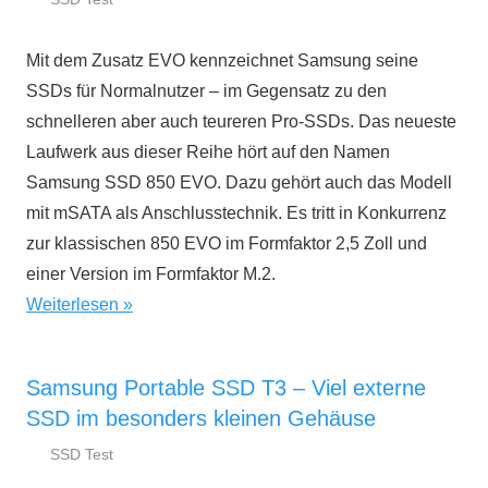
7.
ssd-
Oktober
ratgeber.de
Mit dem Zusatz EVO kennzeichnet Samsung seine
2016
SSDs für Normalnutzer – im Gegensatz zu den
schnelleren aber auch teureren Pro-SSDs. Das neueste
Laufwerk aus dieser Reihe hört auf den Namen
Samsung SSD 850 EVO. Dazu gehört auch das Modell
mit mSATA als Anschlusstechnik. Es tritt in Konkurrenz
zur klassischen 850 EVO im Formfaktor 2,5 Zoll und
einer Version im Formfaktor M.2.
Weiterlesen
Samsung Portable SSD T3 – Viel externe
SSD im besonders kleinen Gehäuse
SSD Test
20.
ssd-